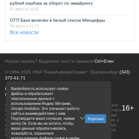
рублей кэшбэка за оборот по эквайрингу
07 августа 10:00
ОТП Банк включён в белый список Минцифры
06 августа 21:27
Все новости
Нашли ошибку? Выделите текст и нажмите
Ctrl+Enter
© 1994-2026.
РИА "БанкИнформСервис". Екатеринбург
(343)
370-61-71
О проекте
Политика конфиденциальности
Bankinform.ru использует cookie-
файлы и обрабатывает
Правовая информация
Для рекламодателей
персональные данные с
использованием Яндекс Метрики,
Вся информация о продуктах банков, размещенная на портале
16+
Google Analytics. Это улучшает работу
bankinform.ru, носит исключительно ознакомительный характер и
сайта и взаимодействие с ним.
не является публичной офертой, определяемой положениями
Подтвердите ваше согласие, нажав
ГК РФ. Информация не содержит точного и полного описания, и
кнопу Ок. Если вы не хотите, чтобы
может быть изменена. Конечные условия уточняйте на сайтах
ваши данные обрабатывались,
банков или при личном обращении. Исключительное право на
пожалуйста, ограничьте
товарные знаки принадлежит их правообладателям.
использование файлов cookie в своём