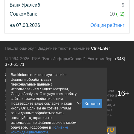
Банк Уралсиб
9
Совкомбанк
10
(+2)
на 07.08.2026
Общий рейтинг
Нашли ошибку? Выделите текст и нажмите
Ctrl+Enter
© 1994-2026.
РИА "БанкИнформСервис". Екатеринбург
(343)
370-61-71
О проекте
Политика конфиденциальности
Bankinform.ru использует cookie-
файлы и обрабатывает
Правовая информация
Для рекламодателей
персональные данные с
использованием Яндекс Метрики,
Вся информация о продуктах банков, размещенная на портале
16+
Google Analytics. Это улучшает работу
bankinform.ru, носит исключительно ознакомительный характер и
сайта и взаимодействие с ним.
не является публичной офертой, определяемой положениями
Подтвердите ваше согласие, нажав
ГК РФ. Информация не содержит точного и полного описания, и
кнопу Ок. Если вы не хотите, чтобы
может быть изменена. Конечные условия уточняйте на сайтах
ваши данные обрабатывались,
банков или при личном обращении. Исключительное право на
пожалуйста, ограничьте
товарные знаки принадлежит их правообладателям.
использование файлов cookie в своём
браузере. Подробнее в
Политике
конфиденциальности
.