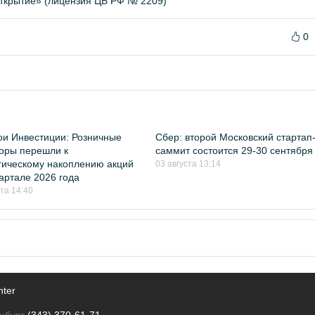
ткрытие» (лицензия ЦБ РФ № 2209)
0
и Инвестиции: Розничные
Сбер: второй Московский стартап
оры перешли к
саммит состоится 29-30 сентября
гическому накоплению акций
03 августа 13:14
квартале 2026 года
ста 14:40
nter