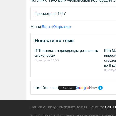
Источник:
ПАО Банк «Финансовая Корпорация О
Просмотров: 1267
Метки:
Банк «Открытие»
Новости по теме
ВТБ выплатил дивиденды розничным
ВТБ Мо
акционерам
инвест
страте
05 августа 14:56
во II 
03 авгу
Читайте нас в
Нашли ошибку? Выделите текст и нажмите
Ctrl+E