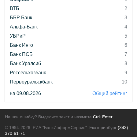
ВТБ
2
ББР Банк
3
Альфа-Банк
4
УБРиР
5
Банк Инго
6
Банк ПСБ
7
Банк Уралсиб
8
Россельхозбанк
9
Первоуральскбанк
10
на 09.08.2026
Общий рейтинг
Нашли ошибку? Выделите текст и нажмите
Ctrl+Enter
© 1994-2026.
РИА "БанкИнформСервис". Екатеринбург
(343)
370-61-71