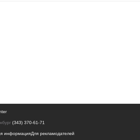
nter
нбург
(343) 370-61-71
ая информация
Для рекламодателей