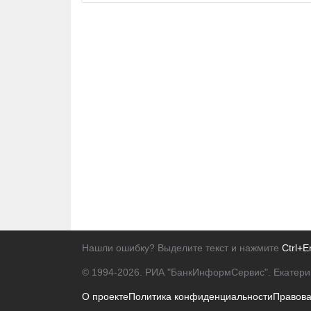
Нашли ошибку? Выделите текст и нажмите
Ctrl+E
© 1994-2026.
РИА "БанкИнформСервис". Екатери
О проекте
Политика конфиденциальности
Правов