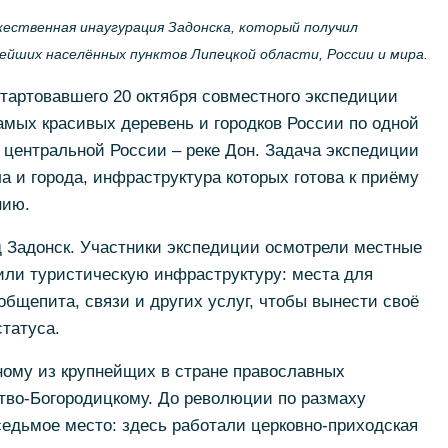
жественная инаугурация Задонска, который получил
ейших населённых пунктов Липецкой области, России и мира.
тартовавшего 20 октября совместного экспедиции
мых красивых деревень и городков России по одной
 центральной России – реке Дон. Задача экспедиции
а и города, инфраструктура которых готова к приёму
нию.
д Задонск. Участники экспедиции осмотрели местные
или туристическую инфраструктуру: места для
бщепита, связи и других услуг, чтобы вынести своё
статуса.
дному из крупнейщих в стране православных
тво-Богородицкому. До революции по размаху
едьмое место: здесь работали церковно-приходская