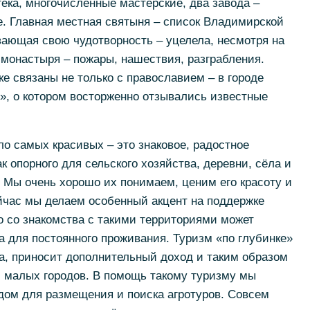
тека, многочисленные мастерские, два завода –
е. Главная местная святыня – список Владимирской
вающая свою чудотворность – уцелела, несмотря на
 монастыря – пожары, нашествия, разграбления.
е связаны не только с православием – в городе
», о котором восторженно отзывались известные
ло самых красивых – это знаковое, радостное
к опорного для сельского хозяйства, деревни, сёла и
. Мы очень хорошо их понимаем, ценим его красоту и
йчас мы делаем особенный акцент на поддержке
о со знакомства с такими территориями может
а для постоянного проживания. Туризм «по глубинке»
а, приносит дополнительный доход и таким образом
и малых городов. В помощь такому туризму мы
дом для размещения и поиска агротуров. Совсем