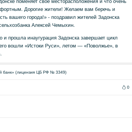
донске поменяет своё месторасположения и что очень
мфортным. Дорогие жители! Желаем вам беречь и
сть вашего города!» - поздравил жителей Задонска
сельхозбанка Алексей Чемыхин.
го и прошла инаугурация Задонска завершает цикл
него вошли «Истоки Руси», летом — «Поволжье», в
.
й банк» (лицензия ЦБ РФ № 3349)
0