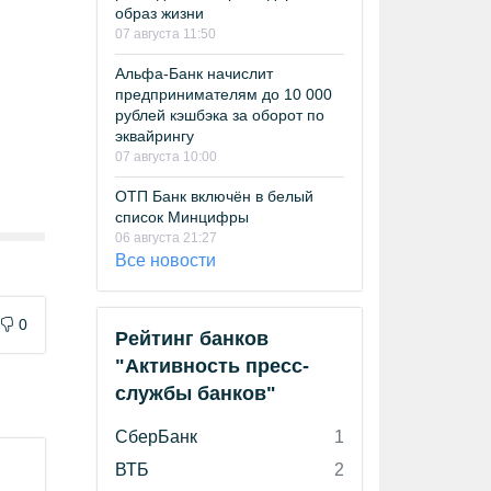
образ жизни
07 августа 11:50
Альфа-Банк начислит
предпринимателям до 10 000
рублей кэшбэка за оборот по
эквайрингу
07 августа 10:00
ОТП Банк включён в белый
список Минцифры
06 августа 21:27
Все новости
0
Рейтинг банков
"Активность пресс-
службы банков"
СберБанк
1
ВТБ
2