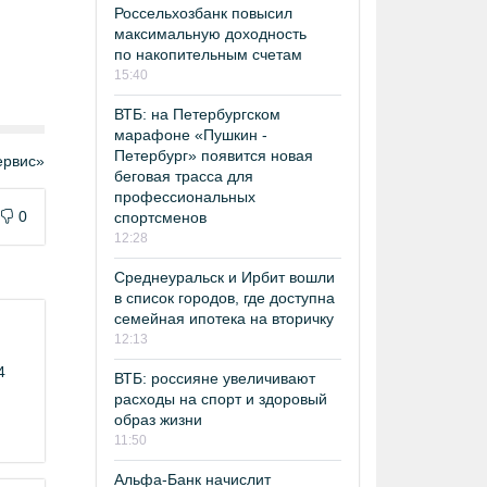
Россельхозбанк повысил
максимальную доходность
по накопительным счетам
15:40
ВТБ: на Петербургском
марафоне «Пушкин -
Петербург» появится новая
рвис»
беговая трасса для
профессиональных
0
спортсменов
12:28
Среднеуральск и Ирбит вошли
в список городов, где доступна
семейная ипотека на вторичку
12:13
4
ВТБ: россияне увеличивают
расходы на спорт и здоровый
образ жизни
11:50
Альфа-Банк начислит