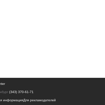
nter
нбург
(343) 370-61-71
ая информация
Для рекламодателей