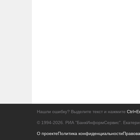
Нашли ошибку? Выделите текст и нажмите
Ctrl+E
© 1994-2026.
РИА "БанкИнформСервис". Екатери
О проекте
Политика конфиденциальности
Правов