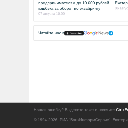
предпринимателям до 10 000 рублей
Екатер
кэшбэка за оборот по эквайрингу
06 авгу
07 августа 10:00
Читайте нас в
Нашли ошибку? Выделите текст и нажмите
Ctrl+E
© 1994-2026.
РИА "БанкИнформСервис". Екатери