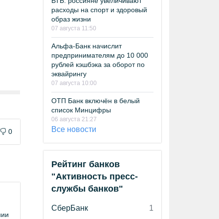
ВТБ: россияне увеличивают
расходы на спорт и здоровый
образ жизни
07 августа 11:50
Альфа-Банк начислит
предпринимателям до 10 000
рублей кэшбэка за оборот по
эквайрингу
07 августа 10:00
ОТП Банк включён в белый
список Минцифры
06 августа 21:27
Все новости
0
Рейтинг банков
"Активность пресс-
службы банков"
СберБанк
1
нии