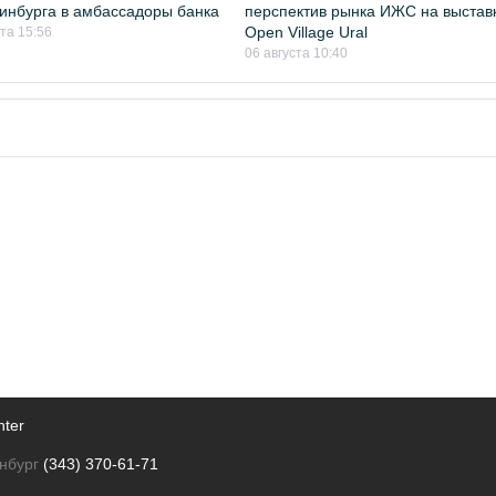
инбурга в амбассадоры банка
перспектив рынка ИЖС на выстав
Open Village Ural
ста 15:56
06 августа 10:40
nter
нбург
(343) 370-61-71