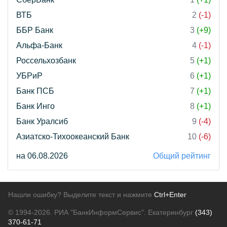
ВТБ
2
(-1)
ББР Банк
3
(+9)
Альфа-Банк
4
(-1)
Россельхозбанк
5
(+1)
УБРиР
6
(+1)
Банк ПСБ
7
(+1)
Банк Инго
8
(+1)
Банк Уралсиб
9
(-4)
Азиатско-Тихоокеанский Банк
10
(-6)
на 06.08.2026
Общий рейтинг
Нашли ошибку? Выделите текст и нажмите
Ctrl+Enter
© 1994-2026.
РИА "БанкИнформСервис". Екатеринбург
(343)
370-61-71