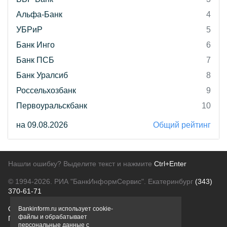
Альфа-Банк
4
УБРиР
5
Банк Инго
6
Банк ПСБ
7
Банк Уралсиб
8
Россельхозбанк
9
Первоуральскбанк
10
на 09.08.2026
Общий рейтинг
Нашли ошибку? Выделите текст и нажмите
Ctrl+Enter
© 1994-2026.
РИА "БанкИнформСервис". Екатеринбург
(343)
370-61-71
О проекте
Политика конфиденциальности
Bankinform.ru использует cookie-
файлы и обрабатывает
Правовая информация
Для рекламодателей
персональные данные с