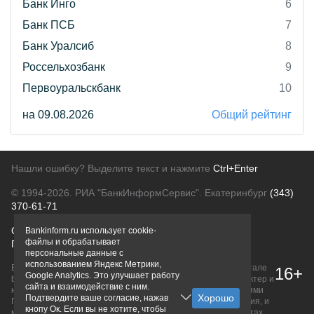
Банк Инго
6
Банк ПСБ
7
Банк Уралсиб
8
Россельхозбанк
9
Первоуральскбанк
10
на 09.08.2026
Общий рейтинг
Нашли ошибку? Выделите текст и нажмите
Ctrl+Enter
© 1994-2026.
РИА "БанкИнформСервис". Екатеринбург
(343)
370-61-71
О проекте
Политика конфиденциальности
Bankinform.ru использует cookie-
файлы и обрабатывает
Правовая информация
Для рекламодателей
персональные данные с
использованием Яндекс Метрики,
Вся информация о продуктах банков, размещенная на портале
16+
Google Analytics. Это улучшает работу
bankinform.ru, носит исключительно ознакомительный характер и
сайта и взаимодействие с ним.
не является публичной офертой, определяемой положениями
Подтвердите ваше согласие, нажав
ГК РФ. Информация не содержит точного и полного описания, и
кнопу Ок. Если вы не хотите, чтобы
может быть изменена. Конечные условия уточняйте на сайтах