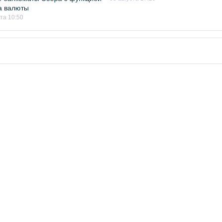
а валюты
ста 10:50