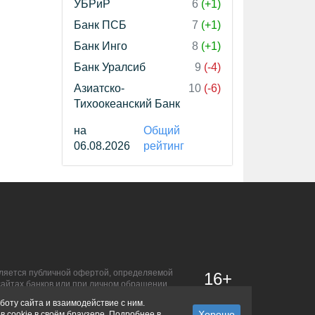
УБРиР
6
(+1)
Банк ПСБ
7
(+1)
Банк Инго
8
(+1)
Банк Уралсиб
9
(-4)
Азиатско-
10
(-6)
Тихоокеанский Банк
на
Общий
06.08.2026
рейтинг
является публичной офертой, определяемой
16+
сайтах банков или при личном обращении.
боту сайта и взаимодействие с ним.
в cookie в своём браузере. Подробнее в