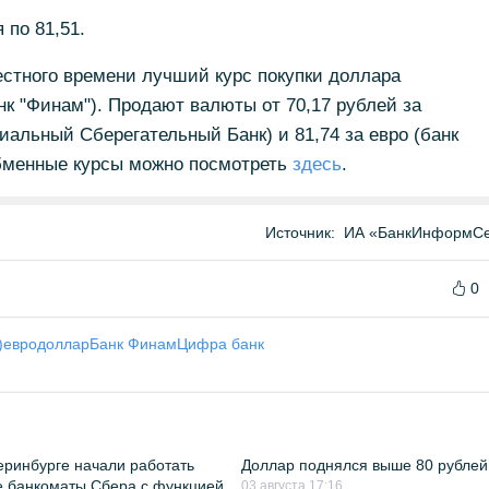
 по 81,51.
местного времени лучший курс покупки доллара
банк "Финам"). Продают валюты от 70,17 рублей за
иальный Сберегательный Банк) и 81,74 за евро (банк
бменные курсы можно посмотреть
здесь
.
Источник:
ИА «БанкИнформСе
0
)
евро
доллар
Банк Финам
Цифра банк
еринбурге начали работать
Доллар поднялся выше 80 рублей
 банкоматы Сбера с функцией
03 августа 17:16