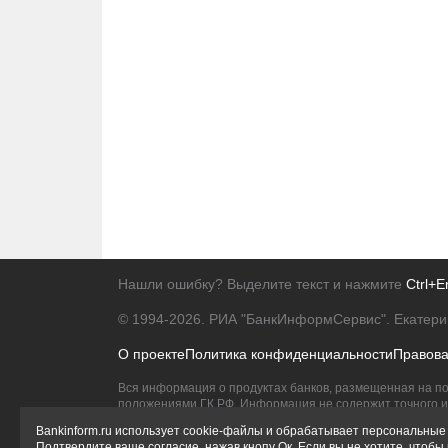
Нашли ошибку? Выделите текст и нажмите
Ctrl+E
© 1994-2026.
РИА "БанкИнформСервис". Екатери
О проекте
Политика конфиденциальности
Правов
Вся информация о продуктах банков, размещенная на по
положениями ГК РФ. Информация не содержит точного и 
Исключительное право на товарные знаки принадлежит 
Bankinform.ru использует cookie-файлы и обрабатывает персональные 
Подтвердите ваше согласие, нажав кнопу Ок. Если вы не хотите, чтоб