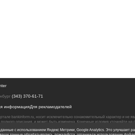
nter
нбург
(343) 370-61-71
ая информация
Для рекламодателей
ртале bankinform.ru, носит исключительно ознакомительный характер и не 
полного описания, и может быть изменена. Конечные условия уточняйте на 
их правообладателям.
данные с использованием Яндекс Метрики, Google Analytics. Это улучшает ра
ы ваши данные обрабатывались, пожалуйста, ограничьте использование файло