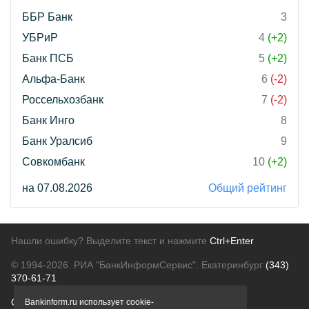
ББР Банк
3
УБРиР
4
(+2)
Банк ПСБ
5
(+2)
Альфа-Банк
6
(-2)
Россельхозбанк
7
(-2)
Банк Инго
8
Банк Уралсиб
9
Совкомбанк
10
(+2)
на 07.08.2026
Общий рейтинг
Нашли ошибку? Выделите текст и нажмите
Ctrl+Enter
© 1994-2026.
РИА "БанкИнформСервис". Екатеринбург
(343)
370-61-71
О проекте
Политика конфиденциальности
Bankinform.ru использует cookie-