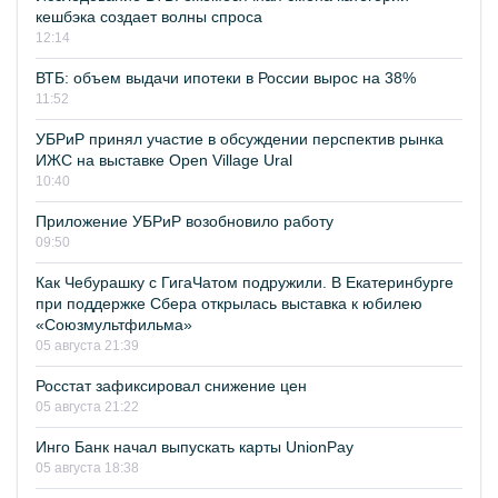
кешбэка создает волны спроса
12:14
ВТБ: объем выдачи ипотеки в России вырос на 38%
11:52
УБРиР принял участие в обсуждении перспектив рынка
ИЖС на выставке Open Village Ural
10:40
Приложение УБРиР возобновило работу
09:50
Как Чебурашку с ГигаЧатом подружили. В Екатеринбурге
при поддержке Сбера открылась выставка к юбилею
«Союзмультфильма»
05 августа 21:39
Росстат зафиксировал снижение цен
05 августа 21:22
Инго Банк начал выпускать карты UnionPay
05 августа 18:38