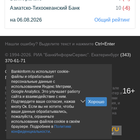
Азиатско-Тихоокеанский Банк
10
(-6)
на 06.08.2026
Общий рейтинг
Нашли ошибку? Выделите текст и нажмите
Ctrl+Enter
© 1994-2026.
РИА "БанкИнформСервис". Екатеринбург
(343)
370-61-71
О проекте
Политика конфиденциальности
Bankinform.ru использует cookie-
файлы и обрабатывает
Правовая информация
Для рекламодателей
персональные данные с
использованием Яндекс Метрики,
Вся информация о продуктах банков, размещенная на портале
16+
Google Analytics. Это улучшает работу
bankinform.ru, носит исключительно ознакомительный характер и
сайта и взаимодействие с ним.
не является публичной офертой, определяемой положениями
Подтвердите ваше согласие, нажав
ГК РФ. Информация не содержит точного и полного описания, и
кнопу Ок. Если вы не хотите, чтобы
может быть изменена. Конечные условия уточняйте на сайтах
ваши данные обрабатывались,
банков или при личном обращении. Исключительное право на
пожалуйста, ограничьте
товарные знаки принадлежит их правообладателям.
использование файлов cookie в своём
браузере. Подробнее в
Политике
конфиденциальности
.