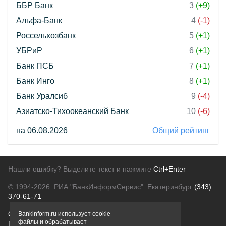
ББР Банк
3
(+9)
Альфа-Банк
4
(-1)
Россельхозбанк
5
(+1)
УБРиР
6
(+1)
Банк ПСБ
7
(+1)
Банк Инго
8
(+1)
Банк Уралсиб
9
(-4)
Азиатско-Тихоокеанский Банк
10
(-6)
на 06.08.2026
Общий рейтинг
Нашли ошибку? Выделите текст и нажмите
Ctrl+Enter
© 1994-2026.
РИА "БанкИнформСервис". Екатеринбург
(343)
370-61-71
О проекте
Политика конфиденциальности
Bankinform.ru использует cookie-
файлы и обрабатывает
Правовая информация
Для рекламодателей