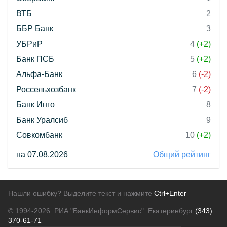
ВТБ
2
ББР Банк
3
УБРиР
4
(+2)
Банк ПСБ
5
(+2)
Альфа-Банк
6
(-2)
Россельхозбанк
7
(-2)
Банк Инго
8
Банк Уралсиб
9
Совкомбанк
10
(+2)
на 07.08.2026
Общий рейтинг
Нашли ошибку? Выделите текст и нажмите
Ctrl+Enter
© 1994-2026.
РИА "БанкИнформСервис". Екатеринбург
(343)
370-61-71