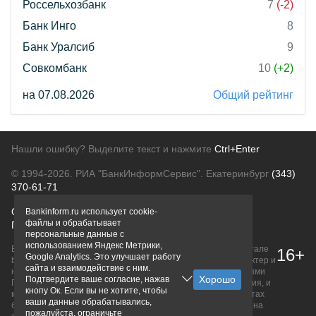
Россельхозбанк
7
(-2)
Банк Инго
8
Банк Уралсиб
9
Совкомбанк
10
(+2)
на 07.08.2026
Общий рейтинг
Нашли ошибку? Выделите текст и нажмите
Ctrl+Enter
© 1994-2026.
РИА "БанкИнформСервис". Екатеринбург
(343)
370-61-71
О проекте
Политика конфиденциальности
Bankinform.ru использует cookie-
файлы и обрабатывает
Правовая информация
Для рекламодателей
персональные данные с
использованием Яндекс Метрики,
Вся информация о продуктах банков, размещенная на портале
16+
Google Analytics. Это улучшает работу
bankinform.ru, носит исключительно ознакомительный характер и
сайта и взаимодействие с ним.
не является публичной офертой, определяемой положениями
Подтвердите ваше согласие, нажав
ГК РФ. Информация не содержит точного и полного описания, и
кнопу Ок. Если вы не хотите, чтобы
может быть изменена. Конечные условия уточняйте на сайтах
ваши данные обрабатывались,
банков или при личном обращении. Исключительное право на
пожалуйста, ограничьте