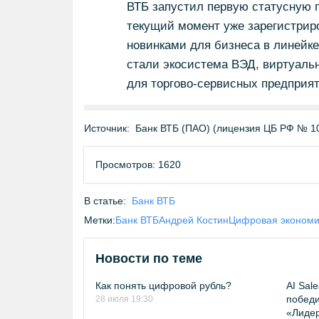
ВТБ запустил первую статусную п
текущий момент уже зарегистриро
новинками для бизнеса в линейке
стали экосистема ВЭД, виртуаль
для торгово-сервисных предприяти
Источник:
Банк ВТБ (ПАО) (лицензия ЦБ РФ № 1
Просмотров: 1620
В статье:
Банк ВТБ
Метки:
Банк ВТБ
Андрей Костин
Цифровая экономи
Новости по теме
Как понять цифровой рубль?
AI Sal
победи
28 июля 19:30
«Лиде