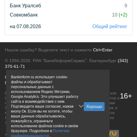
Банк Уралсиб
9
Совкомбанк
10
(+2)
на 07.08.2026
Общий рейтинг
Нашли ошибку? Выделите текст и нажмите
Ctrl+Enter
© 1994-2026.
РИА "БанкИнформСервис". Екатеринбург
(343)
370-61-71
О проекте
Политика конфиденциальности
Bankinform.ru использует cookie-
файлы и обрабатывает
Правовая информация
Для рекламодателей
персональные данные с
использованием Яндекс Метрики,
Вся информация о продуктах банков, размещенная на портале
16+
Google Analytics. Это улучшает работу
bankinform.ru, носит исключительно ознакомительный характер и
сайта и взаимодействие с ним.
не является публичной офертой, определяемой положениями
Подтвердите ваше согласие, нажав
ГК РФ. Информация не содержит точного и полного описания, и
кнопу Ок. Если вы не хотите, чтобы
может быть изменена. Конечные условия уточняйте на сайтах
ваши данные обрабатывались,
банков или при личном обращении. Исключительное право на
пожалуйста, ограничьте
товарные знаки принадлежит их правообладателям.
использование файлов cookie в своём
браузере. Подробнее в
Политике
конфиденциальности
.