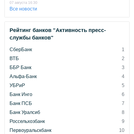
07 августа 16:30
Все новости
Рейтинг банков "Активность пресс-
службы банков"
СберБанк
1
ВТБ
2
ББР Банк
3
Альфа-Банк
4
УБРиР
5
Банк Инго
6
Банк ПСБ
7
Банк Уралсиб
8
Россельхозбанк
9
Первоуральскбанк
10