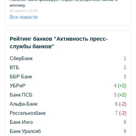
ипотеку
06 августа 16:20
Все новости
Рейтинг банков "Активность пресс-
службы банков"
СберБанк
1
ВТБ
2
ББР Банк
3
УБРиР
4
(+2)
Банк ПСБ
5
(+2)
Альфа-Банк
6
(-2)
Россельхозбанк
7
(-2)
Банк Инго
8
Банк Уралсиб
9