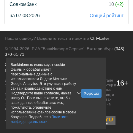
Совкомбанк
10
(+2)
на 07.08.2026
Общий рейтинг
Нашли ошибку? Выделите текст и нажмите
Ctrl+Enter
© 1994-2026.
РИА "БанкИнформСервис". Екатеринбург
(343)
370-61-71
О проекте
Политика конфиденциальности
Bankinform.ru использует cookie-
файлы и обрабатывает
Правовая информация
Для рекламодателей
персональные данные с
использованием Яндекс Метрики,
Вся информация о продуктах банков, размещенная на портале
16+
Google Analytics. Это улучшает работу
bankinform.ru, носит исключительно ознакомительный характер и
сайта и взаимодействие с ним.
не является публичной офертой, определяемой положениями
Подтвердите ваше согласие, нажав
ГК РФ. Информация не содержит точного и полного описания, и
кнопу Ок. Если вы не хотите, чтобы
может быть изменена. Конечные условия уточняйте на сайтах
ваши данные обрабатывались,
банков или при личном обращении. Исключительное право на
пожалуйста, ограничьте
товарные знаки принадлежит их правообладателям.
использование файлов cookie в своём
браузере. Подробнее в
Политике
конфиденциальности
.