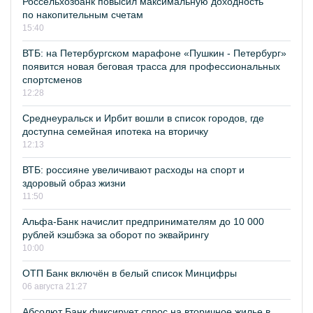
Россельхозбанк повысил максимальную доходность
по накопительным счетам
15:40
ВТБ: на Петербургском марафоне «Пушкин - Петербург»
появится новая беговая трасса для профессиональных
спортсменов
12:28
Среднеуральск и Ирбит вошли в список городов, где
доступна семейная ипотека на вторичку
12:13
ВТБ: россияне увеличивают расходы на спорт и
здоровый образ жизни
11:50
Альфа-Банк начислит предпринимателям до 10 000
рублей кэшбэка за оборот по эквайрингу
10:00
ОТП Банк включён в белый список Минцифры
06 августа 21:27
Абсолют Банк фиксирует спрос на вторичное жилье в