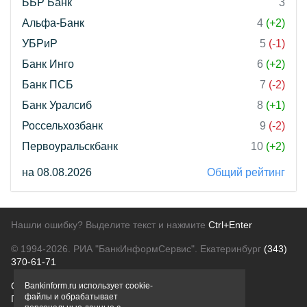
ББР Банк
3
Альфа-Банк
4
(+2)
УБРиР
5
(-1)
Банк Инго
6
(+2)
Банк ПСБ
7
(-2)
Банк Уралсиб
8
(+1)
Россельхозбанк
9
(-2)
Первоуральскбанк
10
(+2)
на 08.08.2026
Общий рейтинг
Нашли ошибку? Выделите текст и нажмите
Ctrl+Enter
© 1994-2026.
РИА "БанкИнформСервис". Екатеринбург
(343)
370-61-71
О проекте
Политика конфиденциальности
Bankinform.ru использует cookie-
файлы и обрабатывает
Правовая информация
Для рекламодателей