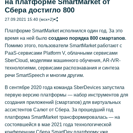
на платформе SmartMarket от
Сбера достигло 800
27.09.2021 15:40 (мск+2)
Платформе SmartMarket исполнился один год. За это
время на ней было
создано порядка 800 смартапов
.
Помимо этого, пользователи SmartMarket работают с
PaaS-сервисами Platform V, облачными сервисами
SberCloud, моделями машинного обучения, AR-/VR-
технологиями, сервисами распознавания и синтеза
речи SmartSpeech и многим другим.
В сентябре 2020 года команда SberDevices запустила
первую версию платформы — набор инструментов для
создания приложений (смартапов) для виртуальных
ассистентов Салют от Сбера. За прошедший год
платформа SmartMarket трансформировалась — на
состоявшейся в мае 2021 года технологической
конференции Сбера SmartDev платформу уже