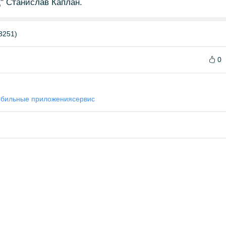
" Станислав Каплан.
3251)
0
бильные приложения
сервис