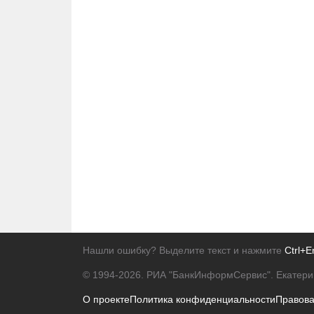
Нашли ошибку? Выделите текст и нажмите
Ctrl+E
© 1994-2026.
РИА "БанкИнформСервис". Екатери
О проекте
Политика конфиденциальности
Правов