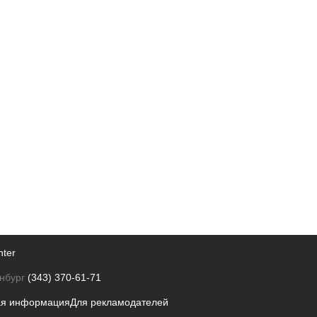
nter
нбург
(343) 370-61-71
ая информация
Для рекламодателей