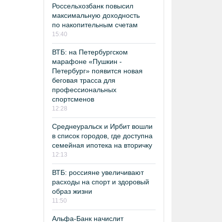
Россельхозбанк повысил
максимальную доходность
по накопительным счетам
15:40
ВТБ: на Петербургском
марафоне «Пушкин -
Петербург» появится новая
беговая трасса для
профессиональных
спортсменов
12:28
Среднеуральск и Ирбит вошли
в список городов, где доступна
семейная ипотека на вторичку
12:13
ВТБ: россияне увеличивают
расходы на спорт и здоровый
образ жизни
11:50
Альфа-Банк начислит