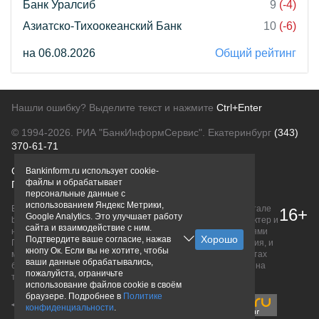
Банк Уралсиб
9
(-4)
Азиатско-Тихоокеанский Банк
10
(-6)
на 06.08.2026
Общий рейтинг
Нашли ошибку? Выделите текст и нажмите
Ctrl+Enter
© 1994-2026.
РИА "БанкИнформСервис". Екатеринбург
(343)
370-61-71
О проекте
Политика конфиденциальности
Bankinform.ru использует cookie-
файлы и обрабатывает
Правовая информация
Для рекламодателей
персональные данные с
использованием Яндекс Метрики,
Вся информация о продуктах банков, размещенная на портале
16+
Google Analytics. Это улучшает работу
bankinform.ru, носит исключительно ознакомительный характер и
сайта и взаимодействие с ним.
не является публичной офертой, определяемой положениями
Подтвердите ваше согласие, нажав
ГК РФ. Информация не содержит точного и полного описания, и
кнопу Ок. Если вы не хотите, чтобы
может быть изменена. Конечные условия уточняйте на сайтах
ваши данные обрабатывались,
банков или при личном обращении. Исключительное право на
пожалуйста, ограничьте
товарные знаки принадлежит их правообладателям.
использование файлов cookie в своём
браузере. Подробнее в
Политике
конфиденциальности
.