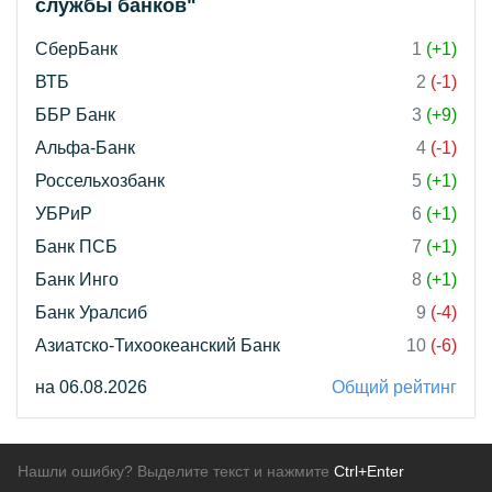
службы банков"
СберБанк
1
(+1)
ВТБ
2
(-1)
ББР Банк
3
(+9)
Альфа-Банк
4
(-1)
Россельхозбанк
5
(+1)
УБРиР
6
(+1)
Банк ПСБ
7
(+1)
Банк Инго
8
(+1)
Банк Уралсиб
9
(-4)
Азиатско-Тихоокеанский Банк
10
(-6)
на 06.08.2026
Общий рейтинг
Нашли ошибку? Выделите текст и нажмите
Ctrl+Enter