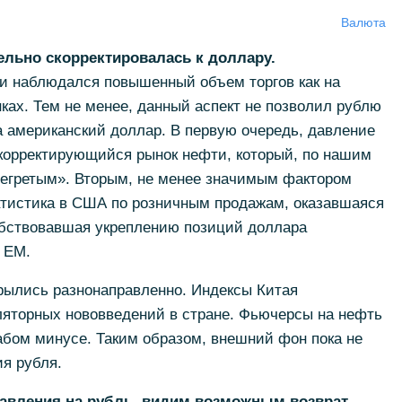
Валюта
льно скорректировалась к доллару.
ии наблюдался повышенный объем торгов как на
ках. Тем не менее, данный аспект не позволил рублю
за американский доллар. В первую очередь, давление
 корректирующийся рынок нефти, который, по нашим
регретым». Вторым, не менее значимым фактором
атистика в США по розничным продажам, оказавшаяся
бствовавшая укреплению позиций доллара
 ЕМ.
рылись разнонаправленно. Индексы Китая
ляторных нововведений в стране. Фьючерсы на нефть
лабом минусе. Таким образом, внешний фон пока не
ия рубля.
авления на рубль, видим возможным возврат