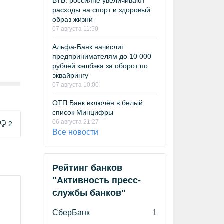
ВТБ: россияне увеличивают
расходы на спорт и здоровый
образ жизни
07 августа 11:50
Альфа-Банк начислит
предпринимателям до 10 000
рублей кэшбэка за оборот по
эквайрингу
07 августа 10:00
ОТП Банк включён в белый
список Минцифры
06 августа 21:27
2
Все новости
Рейтинг банков
"Активность пресс-
службы банков"
СберБанк
1