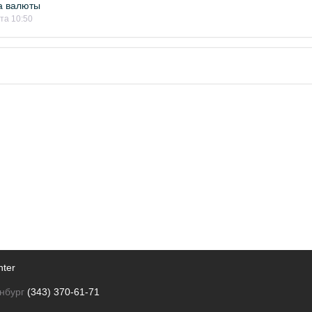
а валюты
ста 10:50
nter
нбург
(343) 370-61-71