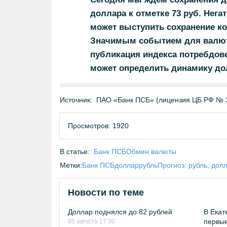
доллара к отметке 73 руб. Не
может выступить сохранение к
Значимым событием для валют
публикация индекса потребдове
может определить динамику дол
Источник:
ПАО «Банк ПСБ» (лицензия ЦБ РФ № 
Просмотров: 1920
В статье:
Банк ПСБ
Обмен валюты
Метки:
Банк ПСБ
доллар
рубль
Прогноз: рубль, дол
Новости по теме
Доллар поднялся до 82 рублей
В Екат
первые
05 августа 17:30