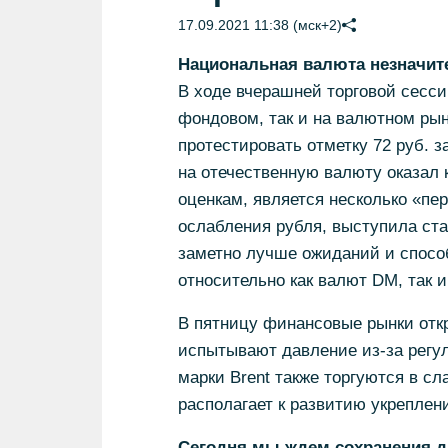
17.09.2021 11:38 (мск+2)
Национальная валюта незначите
В ходе вчерашней торговой сесс
фондовом, так и на валютном рын
протестировать отметку 72 руб. 
на отечественную валюту оказал
оценкам, является несколько «пе
ослабления рубля, выступила ст
заметно лучше ожиданий и спосо
относительно как валют DM, так и
В пятницу финансовые рынки отк
испытывают давление из-за регу
марки Brent также торгуются в с
располагает к развитию укреплен
Сегодня мы ждем сохранения д