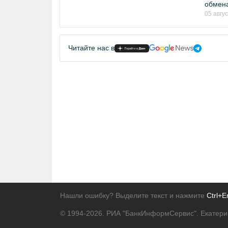
обмен
05 авгу
Читайте нас в
Нашли ошибку? Выделите текст и нажмите
Ctrl+E
© 1994-2026.
РИА "БанкИнформСервис". Екатери