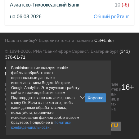
Азиатско-Тихоокеанский Банк
10
(-6)
на 06.08.2026
Общий рейтинг
Нашли ошибку? Выделите текст и нажмите
Ctrl+Enter
© 1994-2026.
РИА "БанкИнформСервис". Екатеринбург
(343)
370-61-71
О проекте
Политика конфиденциальности
Bankinform.ru использует cookie-
файлы и обрабатывает
Правовая информация
Для рекламодателей
персональные данные с
использованием Яндекс Метрики,
Вся информация о продуктах банков, размещенная на портале
16+
Google Analytics. Это улучшает работу
bankinform.ru, носит исключительно ознакомительный характер и
сайта и взаимодействие с ним.
не является публичной офертой, определяемой положениями
Подтвердите ваше согласие, нажав
ГК РФ. Информация не содержит точного и полного описания, и
кнопу Ок. Если вы не хотите, чтобы
может быть изменена. Конечные условия уточняйте на сайтах
ваши данные обрабатывались,
банков или при личном обращении. Исключительное право на
пожалуйста, ограничьте
товарные знаки принадлежит их правообладателям.
использование файлов cookie в своём
браузере. Подробнее в
Политике
конфиденциальности
.