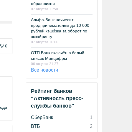
образ жизни
07 августа 11:50
Альфа-Банк начислит
предпринимателям до 10 000
рублей кэшбэка за оборот по
эквайрингу
07 августа 10:00
0
ОТП Банк включён в белый
список Минцифры
06 августа 21:27
Все новости
Рейтинг банков
"Активность пресс-
службы банков"
года
СберБанк
1
ВТБ
2