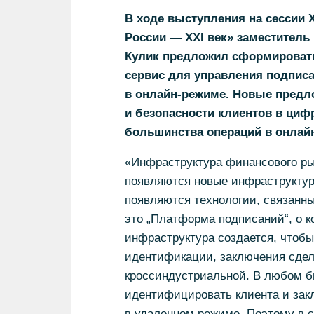
В ходе выступления на сессии 
России — XXI век» заместитель
Кулик предложил сформировать
сервис для управления подпис
в онлайн-режиме. Новые пред
и безопасности клиентов в циф
большинства операций в онлай
«Инфраструктура финансового ры
появляются новые инфраструктур
появляются технологии, связанн
это „Платформа подписаний“, о к
инфраструктура создается, чтоб
идентификации, заключения сдело
кроссиндустриальной. В любом би
идентифицировать клиента и зак
в удаленном режиме. Поэтому в с