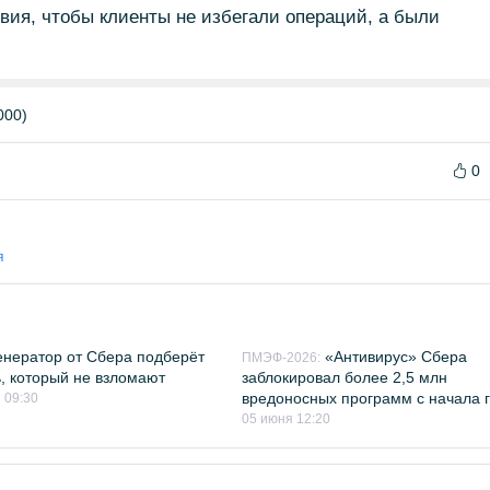
овия, чтобы клиенты не избегали операций, а были
000)
0
я
енератор от Сбера подберёт
«Антивирус» Сбера
ПМЭФ-2026:
, который не взломают
заблокировал более 2,5 млн
вредоносных программ с начала 
 09:30
05 июня 12:20