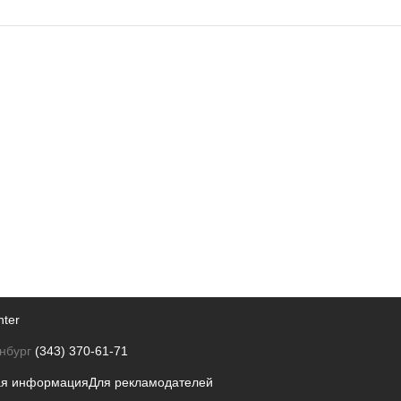
nter
нбург
(343) 370-61-71
ая информация
Для рекламодателей