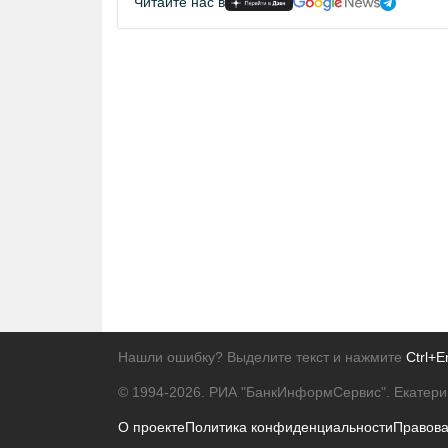
Читайте нас в
Нашли ошибку? Выделите текст и нажмите
Ctrl+E
© 1994-2026.
РИА "БанкИнформСервис". Екатери
О проекте
Политика конфиденциальности
Правов