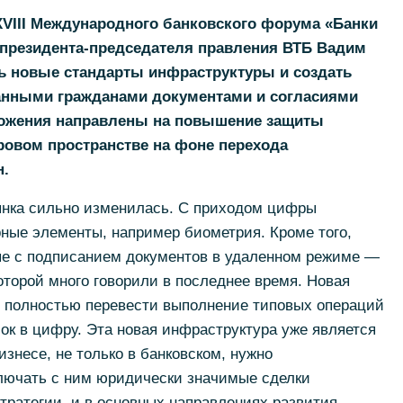
XVIII Международного банковского форума «Банки
 президента-председателя правления ВТБ Вадим
 новые стандарты инфраструктуры и создать
анными гражданами документами и согласиями
ложения направлены на повышение защиты
ровом пространстве на фоне перехода
н.
нка сильно изменилась. С приходом цифры
ные элементы, например биометрия. Кроме того,
ые с подписанием документов в удаленном режиме —
оторой много говорили в последнее время. Новая
ы полностью перевести выполнение типовых операций
к в цифру. Эта новая инфраструктура уже является
знесе, не только в банковском, нужно
лючать с ним юридически значимые сделки
тратегии, и в основных направлениях развития