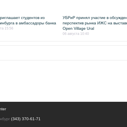
риглашает студентов из
УБРиР принял участие в обсужде
инбурга в амбассадоры банка
перспектив рынка ИЖС на выстав
Open Village Ural
ста 15:56
06 августа 10:40
nter
нбург
(343) 370-61-71