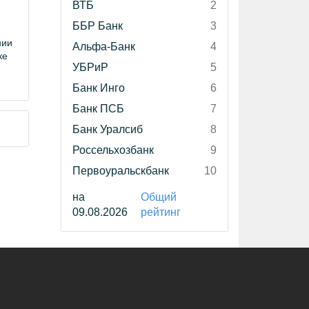
ВТБ
2
ББР Банк
3
нии
Альфа-Банк
4
ке
УБРиР
5
Банк Инго
6
Банк ПСБ
7
Банк Уралсиб
8
Россельхозбанк
9
Первоуральскбанк
10
на
Общий
09.08.2026
рейтинг