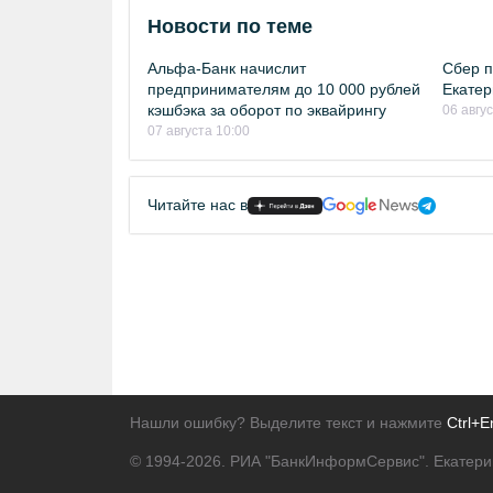
Новости по теме
Альфа-Банк начислит
Сбер п
предпринимателям до 10 000 рублей
Екатер
кэшбэка за оборот по эквайрингу
06 авгу
07 августа 10:00
Читайте нас в
Нашли ошибку? Выделите текст и нажмите
Ctrl+E
© 1994-2026.
РИА "БанкИнформСервис". Екатери