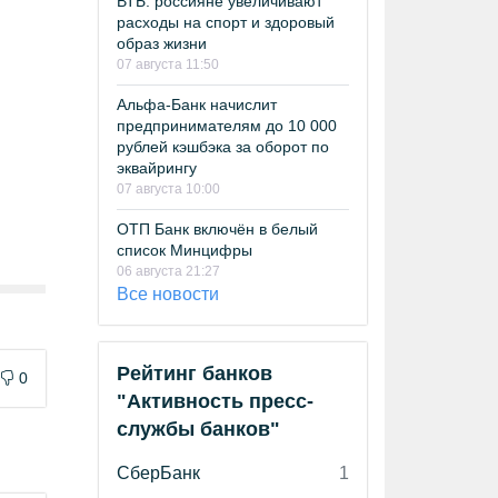
ВТБ: россияне увеличивают
расходы на спорт и здоровый
образ жизни
07 августа 11:50
Альфа-Банк начислит
предпринимателям до 10 000
рублей кэшбэка за оборот по
эквайрингу
07 августа 10:00
ОТП Банк включён в белый
список Минцифры
06 августа 21:27
Все новости
Рейтинг банков
0
"Активность пресс-
службы банков"
СберБанк
1