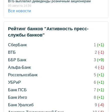
ВТБ выплатил дивиденды розничным акционерам
05 августа 14:56
Все новости
Рейтинг банков "Активность пресс-
службы банков"
СберБанк
1
(+1)
ВТБ
2
(-1)
ББР Банк
3
(+9)
Альфа-Банк
4
(-1)
Россельхозбанк
5
(+1)
УБРиР
6
(+1)
Банк ПСБ
7
(+1)
Банк Инго
8
(+1)
Банк Уралсиб
9
(-4)