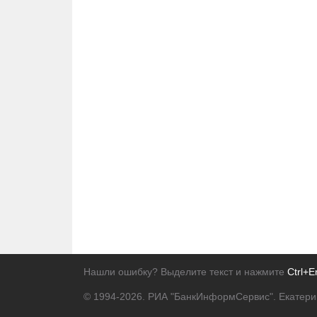
Нашли ошибку? Выделите текст и нажмите
Ctrl+E
© 1994-2026.
РИА "БанкИнформСервис". Екатери