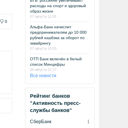
ВТБ: россияне увеличивают
расходы на спорт и здоровый
образ жизни
07 августа 11:50
0
Альфа-Банк начислит
предпринимателям до 10 000
рублей кэшбэка за оборот по
эквайрингу
07 августа 10:00
ОТП Банк включён в белый
список Минцифры
06 августа 21:27
Все новости
Рейтинг банков
"Активность пресс-
службы банков"
СберБанк
1