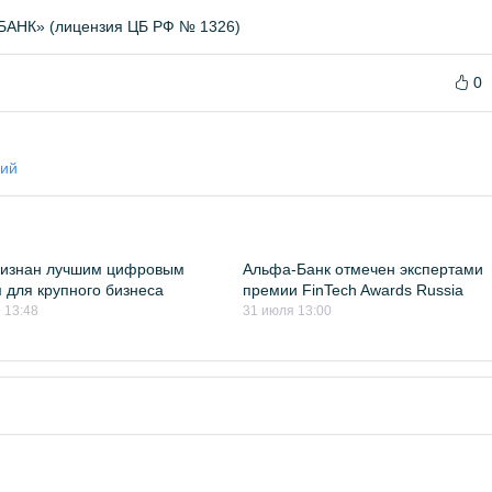
НК» (лицензия ЦБ РФ № 1326)
0
кий
ризнан лучшим цифровым
Альфа-Банк отмечен экспертами
 для крупного бизнеса
премии FinTech Awards Russia
 13:48
31 июля 13:00