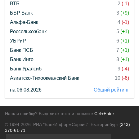
ВТБ
2
(-1)
ББР Банк
3
(+9)
Альфа-Банк
4
(-1)
Россельхозбанк
5
(+1)
УБРиР
6
(+1)
Банк ПСБ
7
(+1)
Банк Инго
8
(+1)
Банк Уралсиб
9
(-4)
Азиатско-Тихоокеанский Банк
10
(-6)
на 06.08.2026
Общий рейтинг
Нашли ошибку? Выделите текст и нажмите
Ctrl+Enter
© 1994-2026.
РИА "БанкИнформСервис". Екатеринбург
(343)
370-61-71