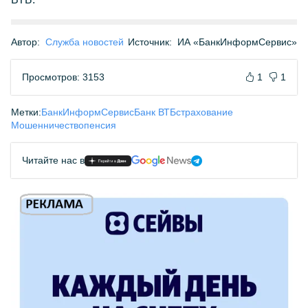
Автор:
Служба новостей
Источник:
ИА «БанкИнформСервис»
Просмотров: 3153
1
1
Метки:
БанкИнформСервис
Банк ВТБ
страхование
Мошенничество
пенсия
Читайте нас в