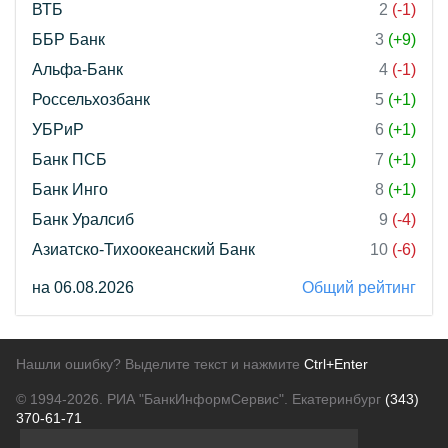
ВТБ
2
(-1)
ББР Банк
3
(+9)
Альфа-Банк
4
(-1)
Россельхозбанк
5
(+1)
УБРиР
6
(+1)
Банк ПСБ
7
(+1)
Банк Инго
8
(+1)
Банк Уралсиб
9
(-4)
Азиатско-Тихоокеанский Банк
10
(-6)
на 06.08.2026
Общий рейтинг
Нашли ошибку? Выделите текст и нажмите
Ctrl+Enter
© 1994-2026.
РИА "БанкИнформСервис". Екатеринбург
(343)
370-61-71