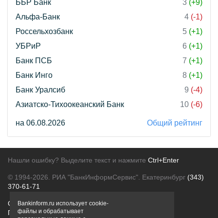
ББР Банк
3
(+9)
Альфа-Банк
4
(-1)
Россельхозбанк
5
(+1)
УБРиР
6
(+1)
Банк ПСБ
7
(+1)
Банк Инго
8
(+1)
Банк Уралсиб
9
(-4)
Азиатско-Тихоокеанский Банк
10
(-6)
на 06.08.2026
Общий рейтинг
Нашли ошибку? Выделите текст и нажмите
Ctrl+Enter
© 1994-2026.
РИА "БанкИнформСервис". Екатеринбург
(343)
370-61-71
О проекте
Политика конфиденциальности
Bankinform.ru использует cookie-
файлы и обрабатывает
Правовая информация
Для рекламодателей