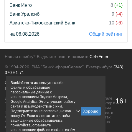
Банк Инго
8
(+1)
Банк Уралсиб
9
(-4)
Азиатско-Тихоокеанский Банк
10
(-6)
на 06.08.2026
Общий рейтинг
Нашли ошибку? Выделите текст и нажмите
Ctrl+Enter
© 1994-2026.
РИА "БанкИнформСервис". Екатеринбург
(343)
370-61-71
О проекте
Политика конфиденциальности
Bankinform.ru использует cookie-
файлы и обрабатывает
Правовая информация
Для рекламодателей
персональные данные с
использованием Яндекс Метрики,
Вся информация о продуктах банков, размещенная на портале
16+
Google Analytics. Это улучшает работу
bankinform.ru, носит исключительно ознакомительный характер и
сайта и взаимодействие с ним.
не является публичной офертой, определяемой положениями
Подтвердите ваше согласие, нажав
ГК РФ. Информация не содержит точного и полного описания, и
кнопу Ок. Если вы не хотите, чтобы
может быть изменена. Конечные условия уточняйте на сайтах
ваши данные обрабатывались,
банков или при личном обращении. Исключительное право на
пожалуйста, ограничьте
товарные знаки принадлежит их правообладателям.
использование файлов cookie в своём