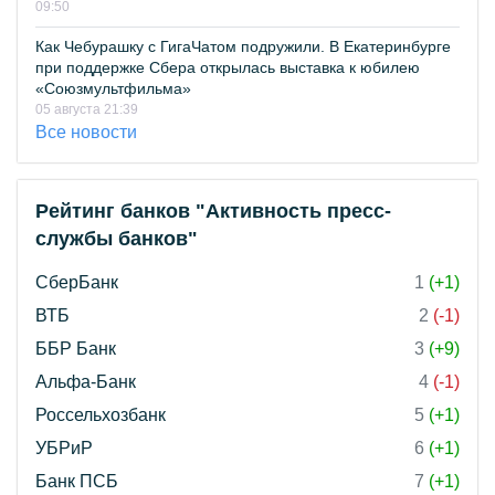
09:50
Как Чебурашку с ГигаЧатом подружили. В Екатеринбурге
при поддержке Сбера открылась выставка к юбилею
«Союзмультфильма»
05 августа 21:39
Все новости
Рейтинг банков "Активность пресс-
службы банков"
СберБанк
1
(+1)
ВТБ
2
(-1)
ББР Банк
3
(+9)
Альфа-Банк
4
(-1)
Россельхозбанк
5
(+1)
УБРиР
6
(+1)
Банк ПСБ
7
(+1)