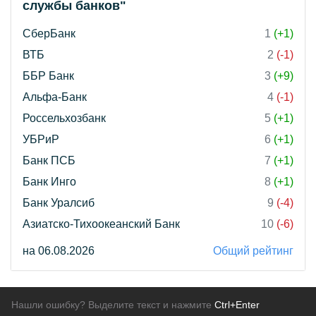
службы банков"
СберБанк
1
(+1)
ВТБ
2
(-1)
ББР Банк
3
(+9)
Альфа-Банк
4
(-1)
Россельхозбанк
5
(+1)
УБРиР
6
(+1)
Банк ПСБ
7
(+1)
Банк Инго
8
(+1)
Банк Уралсиб
9
(-4)
Азиатско-Тихоокеанский Банк
10
(-6)
на 06.08.2026
Общий рейтинг
Нашли ошибку? Выделите текст и нажмите
Ctrl+Enter