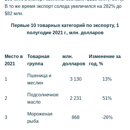
В то же время экспорт солода увеличился на 282% до
$82 млн.
Первые 10 товарных категорий по экспорту, 1
полугодие 2021 г., млн. долларов
Место в
Товарная
млн.
Изменение за
2021
группа
долларов
год, %
Пшеница и
1
3 130
13%
меслин
Подсолнечное
2
2 231
51%
масло
Мороженая
3
868
-26%
рыба