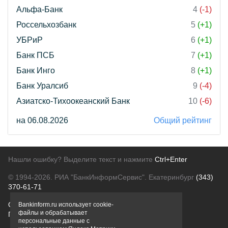
Альфа-Банк
4
(-1)
Россельхозбанк
5
(+1)
УБРиР
6
(+1)
Банк ПСБ
7
(+1)
Банк Инго
8
(+1)
Банк Уралсиб
9
(-4)
Азиатско-Тихоокеанский Банк
10
(-6)
на 06.08.2026
Общий рейтинг
Нашли ошибку? Выделите текст и нажмите
Ctrl+Enter
© 1994-2026.
РИА "БанкИнформСервис". Екатеринбург
(343)
370-61-71
О проекте
Политика конфиденциальности
Bankinform.ru использует cookie-
файлы и обрабатывает
Правовая информация
Для рекламодателей
персональные данные с