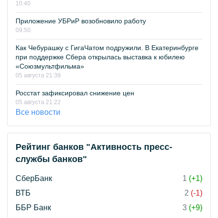
10:40
Приложение УБРиР возобновило работу
09:50
Как Чебурашку с ГигаЧатом подружили. В Екатеринбурге
при поддержке Сбера открылась выставка к юбилею
«Союзмультфильма»
05 августа 21:39
Росстат зафиксировал снижение цен
05 августа 21:22
Все новости
Рейтинг банков "Активность пресс-
службы банков"
СберБанк
1
(+1)
ВТБ
2
(-1)
ББР Банк
3
(+9)