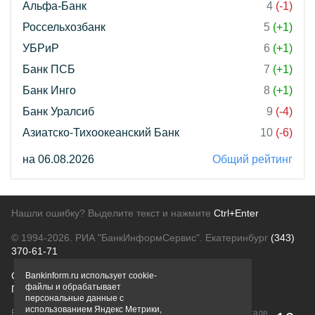
Альфа-Банк
4
(-1)
Россельхозбанк
5
(+1)
УБРиР
6
(+1)
Банк ПСБ
7
(+1)
Банк Инго
8
(+1)
Банк Уралсиб
9
(-4)
Азиатско-Тихоокеанский Банк
10
(-6)
на 06.08.2026
Общий рейтинг
Нашли ошибку? Выделите текст и нажмите
Ctrl+Enter
© 1994-2026.
РИА "БанкИнформСервис". Екатеринбург
(343)
370-61-71
О проекте
Политика конфиденциальности
Bankinform.ru использует cookie-
файлы и обрабатывает
Правовая информация
Для рекламодателей
персональные данные с
использованием Яндекс Метрики,
Вся информация о продуктах банков, размещенная на портале