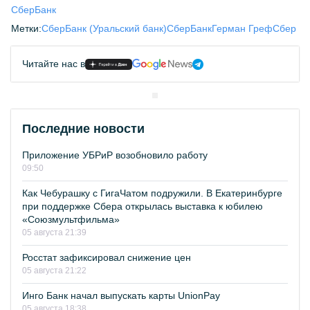
СберБанк
Метки:
СберБанк (Уральский банк)
СберБанк
Герман Греф
Сбер
Читайте нас в
Последние новости
Приложение УБРиР возобновило работу
09:50
Как Чебурашку с ГигаЧатом подружили. В Екатеринбурге
при поддержке Сбера открылась выставка к юбилею
«Союзмультфильма»
05 августа 21:39
Росстат зафиксировал снижение цен
05 августа 21:22
Инго Банк начал выпускать карты UnionPay
05 августа 18:38