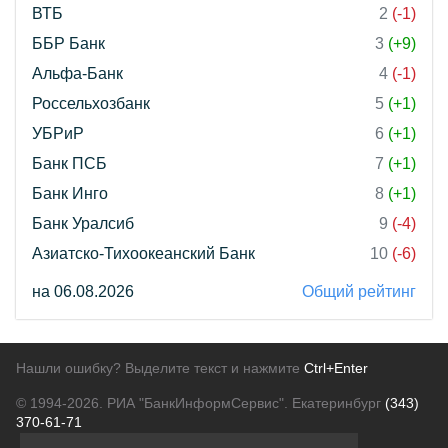
ВТБ
2
(-1)
ББР Банк
3
(+9)
Альфа-Банк
4
(-1)
Россельхозбанк
5
(+1)
УБРиР
6
(+1)
Банк ПСБ
7
(+1)
Банк Инго
8
(+1)
Банк Уралсиб
9
(-4)
Азиатско-Тихоокеанский Банк
10
(-6)
на 06.08.2026
Общий рейтинг
Нашли ошибку? Выделите текст и нажмите
Ctrl+Enter
© 1994-2026.
РИА "БанкИнформСервис". Екатеринбург
(343)
370-61-71