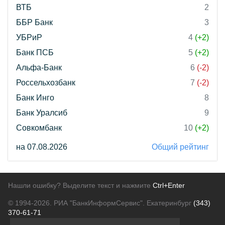
ВТБ
2
ББР Банк
3
УБРиР
4
(+2)
Банк ПСБ
5
(+2)
Альфа-Банк
6
(-2)
Россельхозбанк
7
(-2)
Банк Инго
8
Банк Уралсиб
9
Совкомбанк
10
(+2)
на 07.08.2026
Общий рейтинг
Нашли ошибку? Выделите текст и нажмите
Ctrl+Enter
© 1994-2026.
РИА "БанкИнформСервис". Екатеринбург
(343)
370-61-71