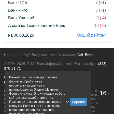
Банк ПСБ
7
(+1)
Банк Инго
8
(+1)
Банк Уралсиб
9
(-4)
Азиатско-Тихоокеанский Банк
10
(-6)
на 06.08.2026
Общий рейтинг
Нашли ошибку? Выделите текст и нажмите
Ctrl+Enter
© 1994-2026.
РИА "БанкИнформСервис". Екатеринбург
(343)
370-61-71
О проекте
Политика конфиденциальности
Bankinform.ru использует cookie-
файлы и обрабатывает
Правовая информация
Для рекламодателей
персональные данные с
использованием Яндекс Метрики,
Вся информация о продуктах банков, размещенная на портале
16+
Google Analytics. Это улучшает работу
bankinform.ru, носит исключительно ознакомительный характер и
сайта и взаимодействие с ним.
не является публичной офертой, определяемой положениями
Подтвердите ваше согласие, нажав
ГК РФ. Информация не содержит точного и полного описания, и
кнопу Ок. Если вы не хотите, чтобы
может быть изменена. Конечные условия уточняйте на сайтах
ваши данные обрабатывались,
банков или при личном обращении. Исключительное право на