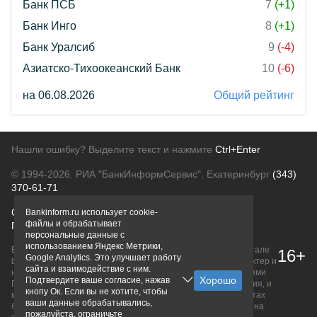
Банк ПСБ
7
(+1)
Банк Инго
8
(+1)
Банк Уралсиб
9
(-4)
Азиатско-Тихоокеанский Банк
10
(-6)
на 06.08.2026
Общий рейтинг
Нашли ошибку? Выделите текст и нажмите
Ctrl+Enter
© 1994-2026.
РИА "БанкИнформСервис". Екатеринбург
(343)
370-61-71
О проекте
Политика конфиденциальности
Bankinform.ru использует cookie-
файлы и обрабатывает
Правовая информация
Для рекламодателей
персональные данные с
использованием Яндекс Метрики,
Вся информация о продуктах банков, размещенная на портале
16+
Google Analytics. Это улучшает работу
bankinform.ru, носит исключительно ознакомительный характер и
сайта и взаимодействие с ним.
не является публичной офертой, определяемой положениями
Подтвердите ваше согласие, нажав
ГК РФ. Информация не содержит точного и полного описания, и
кнопу Ок. Если вы не хотите, чтобы
может быть изменена. Конечные условия уточняйте на сайтах
ваши данные обрабатывались,
банков или при личном обращении. Исключительное право на
пожалуйста, ограничьте