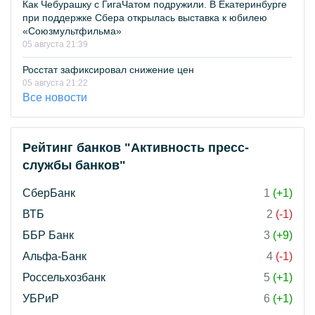
Как Чебурашку с ГигаЧатом подружили. В Екатеринбурге
при поддержке Сбера открылась выставка к юбилею
«Союзмультфильма»
05 августа 21:39
Росстат зафиксировал снижение цен
05 августа 21:22
Все новости
Рейтинг банков "Активность пресс-
службы банков"
СберБанк
1
(+1)
ВТБ
2
(-1)
ББР Банк
3
(+9)
Альфа-Банк
4
(-1)
Россельхозбанк
5
(+1)
УБРиР
6
(+1)