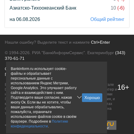
Азиатско-Тихоокеанский Банк
10
(-6)
на 06.08.2026
Общий рейтинг
Нашли ошибку? Выделите текст и нажмите
Ctrl+Enter
© 1994-2026.
РИА "БанкИнформСервис". Екатеринбург
(343)
370-61-71
О проекте
Политика конфиденциальности
Bankinform.ru использует cookie-
файлы и обрабатывает
Правовая информация
Для рекламодателей
персональные данные с
использованием Яндекс Метрики,
Вся информация о продуктах банков, размещенная на портале
16+
Google Analytics. Это улучшает работу
bankinform.ru, носит исключительно ознакомительный характер и
сайта и взаимодействие с ним.
не является публичной офертой, определяемой положениями
Подтвердите ваше согласие, нажав
ГК РФ. Информация не содержит точного и полного описания, и
кнопу Ок. Если вы не хотите, чтобы
может быть изменена. Конечные условия уточняйте на сайтах
ваши данные обрабатывались,
банков или при личном обращении. Исключительное право на
пожалуйста, ограничьте
товарные знаки принадлежит их правообладателям.
использование файлов cookie в своём
браузере. Подробнее в
Политике
конфиденциальности
.