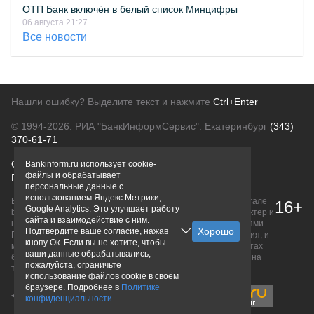
ОТП Банк включён в белый список Минцифры
06 августа 21:27
Все новости
Нашли ошибку? Выделите текст и нажмите
Ctrl+Enter
© 1994-2026.
РИА "БанкИнформСервис". Екатеринбург
(343)
370-61-71
О проекте
Политика конфиденциальности
Bankinform.ru использует cookie-
файлы и обрабатывает
Правовая информация
Для рекламодателей
персональные данные с
использованием Яндекс Метрики,
Вся информация о продуктах банков, размещенная на портале
16+
Google Analytics. Это улучшает работу
bankinform.ru, носит исключительно ознакомительный характер и
сайта и взаимодействие с ним.
не является публичной офертой, определяемой положениями
Подтвердите ваше согласие, нажав
ГК РФ. Информация не содержит точного и полного описания, и
кнопу Ок. Если вы не хотите, чтобы
может быть изменена. Конечные условия уточняйте на сайтах
ваши данные обрабатывались,
банков или при личном обращении. Исключительное право на
пожалуйста, ограничьте
товарные знаки принадлежит их правообладателям.
использование файлов cookie в своём
браузере. Подробнее в
Политике
конфиденциальности
.