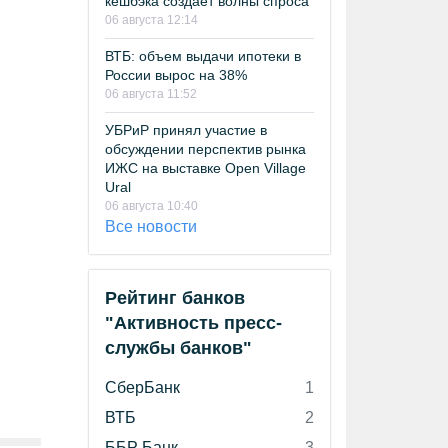
кешбэка создает волны спроса
06 августа 12:14
ВТБ: объем выдачи ипотеки в
России вырос на 38%
06 августа 11:52
УБРиР принял участие в
обсуждении перспектив рынка
ИЖС на выставке Open Village
Ural
06 августа 10:40
Все новости
Рейтинг банков
"Активность пресс-
службы банков"
СберБанк
1
ВТБ
2
ББР Банк
3