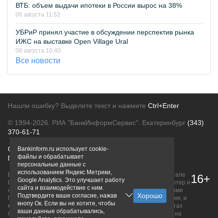
ВТБ: объем выдачи ипотеки в России вырос на 38%
06 августа 11:52
УБРиР принял участие в обсуждении перспектив рынка
ИЖС на выставке Open Village Ural
06 августа 10:40
Все новости
Нашли ошибку? Выделите текст и нажмите
Ctrl+Enter
© 1994-2026.
РИА "БанкИнформСервис". Екатеринбург
(343)
370-61-71
О проекте
Политика конфиденциальности
Bankinform.ru использует cookie-
файлы и обрабатывает
Правовая информация
Для рекламодателей
персональные данные с
использованием Яндекс Метрики,
Вся информация о продуктах банков, размещенная на портале
16+
Google Analytics. Это улучшает работу
bankinform.ru, носит исключительно ознакомительный характер и
сайта и взаимодействие с ним.
не является публичной офертой, определяемой положениями
Подтвердите ваше согласие, нажав
ГК РФ. Информация не содержит точного и полного описания, и
кнопу Ок. Если вы не хотите, чтобы
может быть изменена. Конечные условия уточняйте на сайтах
ваши данные обрабатывались,
банков или при личном обращении. Исключительное право на