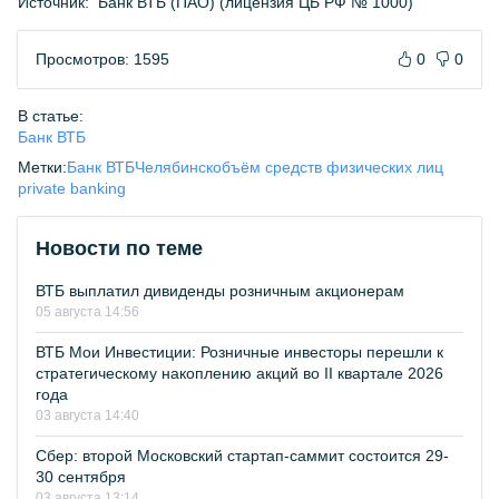
Источник:
Банк ВТБ (ПАО) (лицензия ЦБ РФ № 1000)
Просмотров: 1595
0
0
В статье:
Банк ВТБ
Метки:
Банк ВТБ
Челябинск
объём средств физических лиц
private banking
Новости по теме
ВТБ выплатил дивиденды розничным акционерам
05 августа 14:56
ВТБ Мои Инвестиции: Розничные инвесторы перешли к
стратегическому накоплению акций во II квартале 2026
года
03 августа 14:40
Сбер: второй Московский стартап-саммит состоится 29-
30 сентября
03 августа 13:14