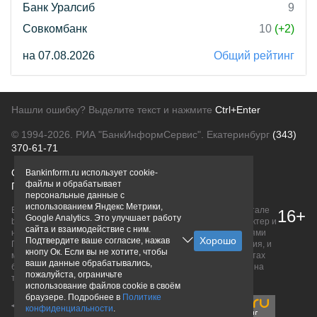
Банк Уралсиб
9
Совкомбанк
10
(+2)
на 07.08.2026
Общий рейтинг
Нашли ошибку? Выделите текст и нажмите
Ctrl+Enter
© 1994-2026.
РИА "БанкИнформСервис". Екатеринбург
(343)
370-61-71
О проекте
Политика конфиденциальности
Bankinform.ru использует cookie-
файлы и обрабатывает
Правовая информация
Для рекламодателей
персональные данные с
использованием Яндекс Метрики,
Вся информация о продуктах банков, размещенная на портале
16+
Google Analytics. Это улучшает работу
bankinform.ru, носит исключительно ознакомительный характер и
сайта и взаимодействие с ним.
не является публичной офертой, определяемой положениями
Подтвердите ваше согласие, нажав
ГК РФ. Информация не содержит точного и полного описания, и
кнопу Ок. Если вы не хотите, чтобы
может быть изменена. Конечные условия уточняйте на сайтах
ваши данные обрабатывались,
банков или при личном обращении. Исключительное право на
пожалуйста, ограничьте
товарные знаки принадлежит их правообладателям.
использование файлов cookie в своём
браузере. Подробнее в
Политике
конфиденциальности
.