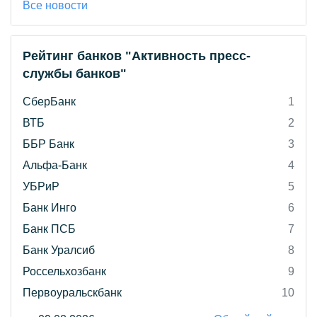
Все новости
Рейтинг банков "Активность пресс-
службы банков"
СберБанк
1
ВТБ
2
ББР Банк
3
Альфа-Банк
4
УБРиР
5
Банк Инго
6
Банк ПСБ
7
Банк Уралсиб
8
Россельхозбанк
9
Первоуральскбанк
10