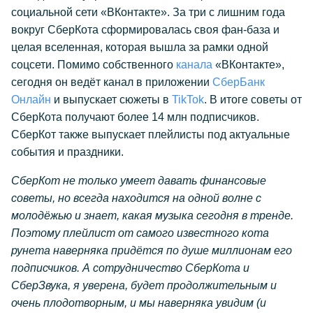
социальной сети «ВКонтакте». За три с лишним года
вокруг СберКота сформировалась своя фан-база и
целая вселенная, которая вышла за рамки одной
соцсети. Помимо собственного
канала
«ВКонтакте»,
сегодня он ведёт канал в приложении
СберБанк
Онлайн
и выпускает сюжеты в
TikTok
. В итоге советы от
СберКота получают более 14 млн подписчиков.
СберКот также выпускает плейлисты под актуальные
события и праздники.
СберКот не только умеет давать финансовые
советы, но всегда находится на одной волне с
молодёжью и знает, какая музыка сегодня в тренде.
Поэтому плейлист от самого известного кота
рунета наверняка придётся по душе миллионам его
подписчиков. А сотрудничество СберКота и
СберЗвука, я уверена, будет продолжительным и
очень плодотворным, и мы наверняка увидим (и