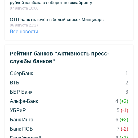
рублей кэшбэка за оборот по эквайрингу
07 августа 10:00
ОТП Банк включён в белый список Минцифры
06 августа 21:27
Все новости
Рейтинг банков "Активность пресс-
службы банков"
СберБанк
1
ВТБ
2
ББР Банк
3
Альфа-Банк
4
(+2)
УБРиР
5
(-1)
Банк Инго
6
(+2)
Банк ПСБ
7
(-2)