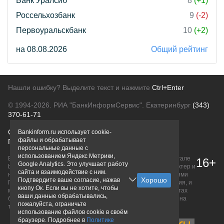
Банк Уралсиб
8
(+1)
Россельхозбанк
9
(-2)
Первоуральскбанк
10
(+2)
на 08.08.2026
Общий рейтинг
Нашли ошибку? Выделите текст и нажмите
Ctrl+Enter
© 1994-2026.
РИА "БанкИнформСервис". Екатеринбург
(343)
370-61-71
О проекте
Политика конфиденциальности
Bankinform.ru использует cookie-
файлы и обрабатывает
Правовая информация
Для рекламодателей
персональные данные с
использованием Яндекс Метрики,
Вся информация о продуктах банков, размещенная на портале
16+
Google Analytics. Это улучшает работу
bankinform.ru, носит исключительно ознакомительный характер и
сайта и взаимодействие с ним.
не является публичной офертой, определяемой положениями
Подтвердите ваше согласие, нажав
ГК РФ. Информация не содержит точного и полного описания, и
кнопу Ок. Если вы не хотите, чтобы
может быть изменена. Конечные условия уточняйте на сайтах
ваши данные обрабатывались,
банков или при личном обращении. Исключительное право на
пожалуйста, ограничьте
товарные знаки принадлежит их правообладателям.
использование файлов cookie в своём
браузере. Подробнее в
Политике